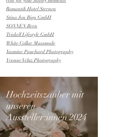
rent for your happy moments
Romantik Hotel Sternen
Stina Jon Riga GmbH
SONNEN Bern
Triskell Lifestyle GmbH
White Collar Massmode
Yasmine Pauchard Photography
Yvonne Veluz Photography
Hochzeitszauber mit
unseren
Aussteller:innen 2024