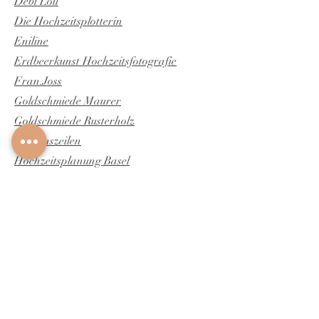
Debi Lou
Die Hochzeitsplotterin
Eniline
Erdbeerkunst Hochzeitsfotografie
Fran.Joss
Goldschmiede Maurer
Goldschmiede Rusterholz
Herzenszeilen
Hochzeitsplanung Basel
Hochzyt Fotograf
Karin Steiner Vocals
Kissling Hof
l'amore Braut- und Festmode GmbH
maison58
Mediawerk GmbH
Sanda Letter