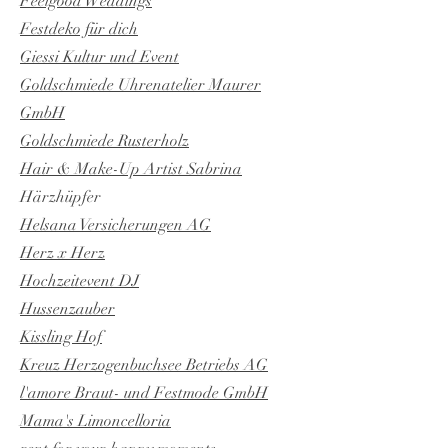
Feelgood Weddings
Festdeko für dich
Giessi Kultur und Event
Goldschmiede Uhrenatelier Maurer
GmbH
Goldschmiede Rusterholz
Hair & Make-Up Artist Sabrina
Härzhüpfer
Helsana Versicherungen AG
Herz x Herz
Hochzeitevent DJ
Hussenzauber
Kissling Hof
Kreuz Herzogenbuchsee Betriebs AG
l'amore Braut- und Festmode GmbH
Mama's Limoncelloria