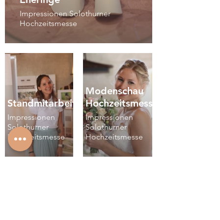
Impressionen Solothurner
Hochzeitsmesse
Modenschau
Standmitarbeiterin
Hochzeitsmesse
Impressionen
Impressionen
Solothurner
Solothurner
Hochzeitsmesse
Hochzeitsmesse